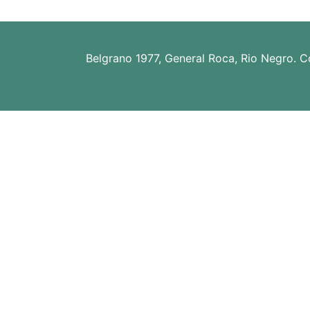
ó
n
Belgrano 1977, General Roca, Rio Negro. C
d
e
e
n
t
r
a
d
a