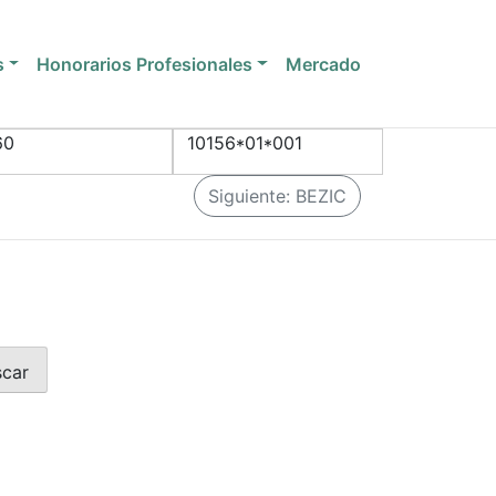
s
Honorarios Profesionales
Mercado
60
10156*01*001
Siguiente:
BEZIC
scar