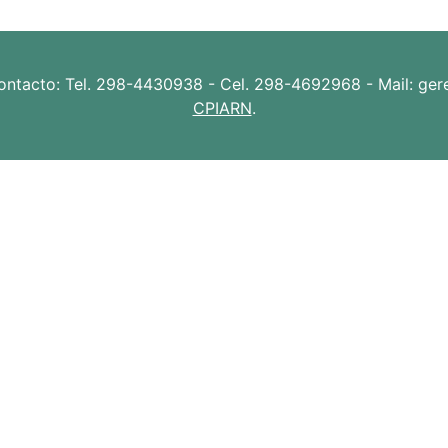
ontacto: Tel. 298-4430938 - Cel. 298-4692968 - Mail: gerenc
CPIARN
.