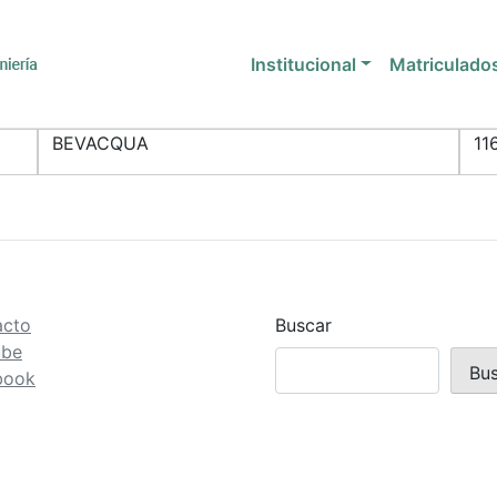
Institucional
Matriculado
BEVACQUA
11
acto
Buscar
ube
Bu
book