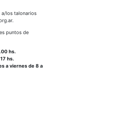
 a/los talonarios
rg.ar.
tes puntos de
.00 hs.
 17 hs.
es a viernes de 8 a