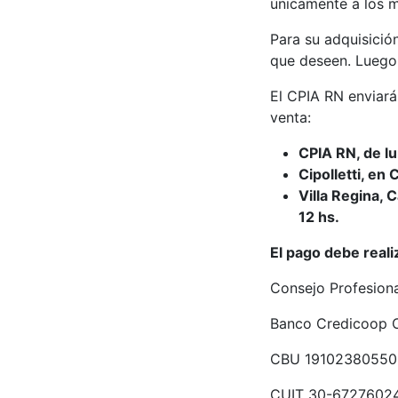
únicamente a los m
Para su adquisició
que deseen. Luego 
El CPIA RN enviará 
venta:
CPIA RN, de lu
Cipolletti, en
Villa Regina, 
12 hs.
El pago debe reali
Consejo Profesiona
Banco Credicoop C
CBU 1910238055
CUIT 30-6727602