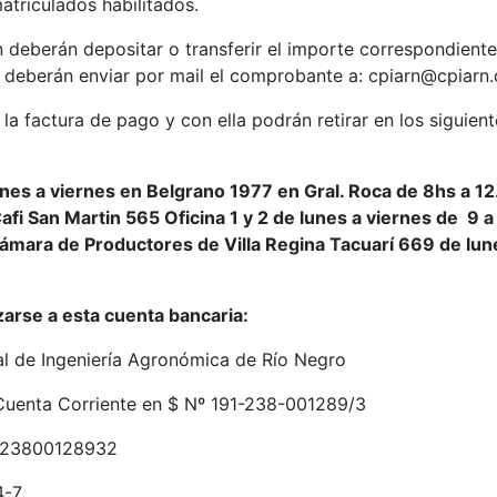
atriculados habilitados.
n deberán depositar o transferir el importe correspondiente
deberán enviar por mail el comprobante a: cpiarn@cpiarn.o
la factura de pago y con ella podrán retirar en los siguien
nes a viernes en Belgrano 1977 en Gral. Roca de 8hs a 12
 Cafi San Martin 565 Oficina 1 y 2 de lunes a viernes de 9 a
Cámara de Productores de Villa Regina Tacuarí 669 de lun
zarse a esta cuenta bancaria:
l de Ingeniería Agronómica de Río Negro
uenta Corriente en $ Nº 191-238-001289/3
023800128932
4-7