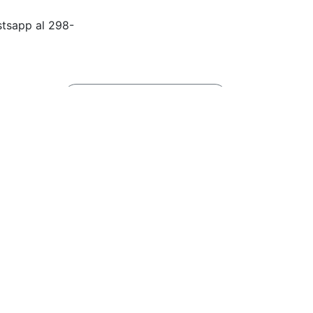
stsapp al 298-
Siguiente:
Búsqueda laboral
scar