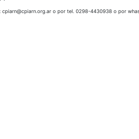
: cpiarn@cpiarn.org.ar o por tel. 0298-4430938 o por wha
acto
Buscar
ube
Bu
book