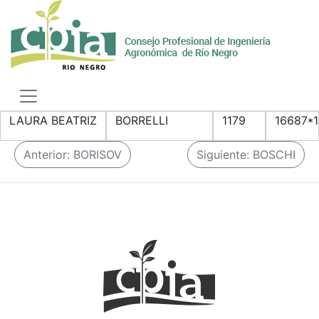
Skip
to
content
Toggle
navigation
LAURA BEATRIZ
BORRELLI
1179
16687*1
N
Anterior:
BORISOV
Siguiente:
BOSCHI
a
v
e
g
a
c
i