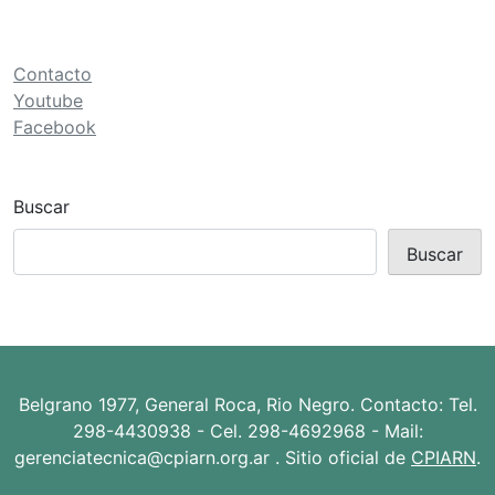
ó
n
d
Contacto
e
Youtube
Facebook
e
n
t
Buscar
r
Buscar
a
d
a
s
Belgrano 1977, General Roca, Rio Negro. Contacto: Tel.
298-4430938 - Cel. 298-4692968 - Mail:
gerenciatecnica@cpiarn.org.ar . Sitio oficial de
CPIARN
.