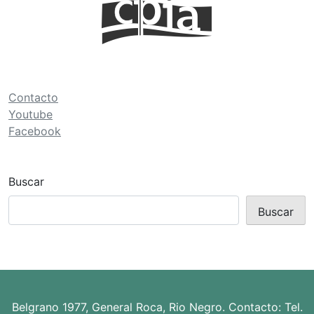
i
ó
n
d
e
Contacto
Youtube
e
Facebook
n
t
r
Buscar
a
Buscar
d
a
s
Belgrano 1977, General Roca, Rio Negro. Contacto: Tel.