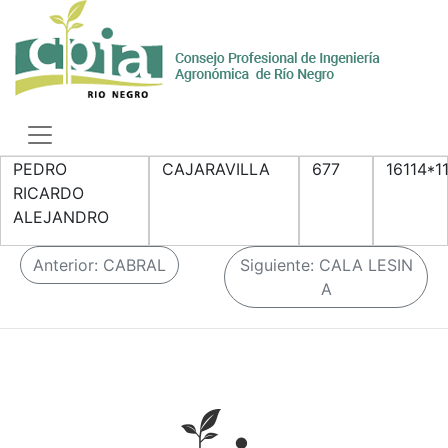
Skip
to
content
Toggle
navigation
PEDRO
CAJARAVILLA
677
16114*1
RICARDO
ALEJANDRO
N
Anterior:
CABRAL
Siguiente:
CALA LESIN
a
A
v
e
g
a
c