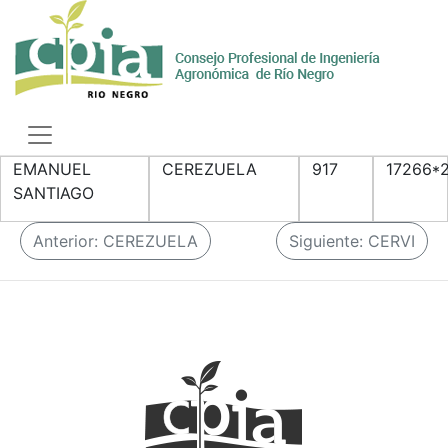
Skip
to
content
Toggle
navigation
EMANUEL
CEREZUELA
917
17266*
SANTIAGO
N
Anterior:
CEREZUELA
Siguiente:
CERVI
a
v
e
g
a
c
i