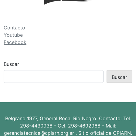
ó
n
d
Contacto
e
Youtube
Facebook
e
n
t
Buscar
r
Buscar
a
d
a
s
Belgrano 1977, General Roca, Rio Negro. Contacto: Tel.
298-4430938 - Cel. 298-4692968 - Mail:
gerenciatecnica@cpiarn.org.ar . Sitio oficial de
CPIARN
.