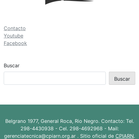
ó
n
d
e
Contacto
Youtube
e
Facebook
n
t
r
Buscar
a
Buscar
d
a
s
Belgrano 1977, General Roca, Rio Negro. Contacto: Tel.
298-4430938 - Cel. 298-4692968 - Mail:
gerenciatecnica@cpiarn.org.ar . Sitio oficial de
CPIARN
.