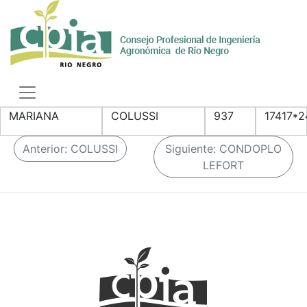
Skip
to
content
Toggle
navigation
MARIANA
COLUSSI
937
17417*2
N
Anterior:
COLUSSI
Siguiente:
CONDOPLO
a
LEFORT
v
e
g
a
c
i