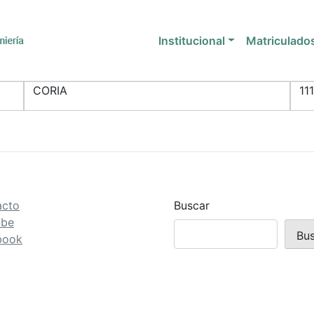
Institucional
Matriculado
CORIA
11
acto
Buscar
ube
Bu
book