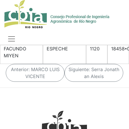
Skip
to
content
Toggle
navigation
FACUNDO
ESPECHE
1120
18458*
MIYEN
N
Anterior:
MARCO LUIS
Siguiente:
Serra Jonath
a
VICENTE
an Alexis
v
e
g
a
c
i