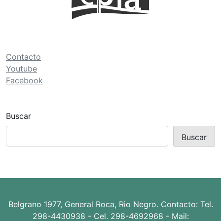
ó
n
d
e
Contacto
Youtube
e
Facebook
n
t
r
Buscar
a
Buscar
d
a
s
Belgrano 1977, General Roca, Rio Negro. Contacto: Tel.
298-4430938 - Cel. 298-4692968 - Mail: