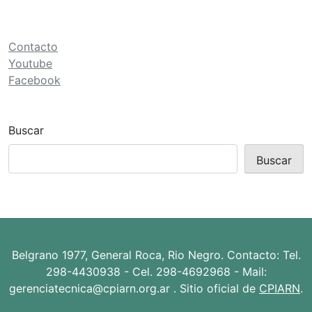
ó
n
d
Contacto
e
Youtube
Facebook
e
n
t
Buscar
r
Buscar
a
d
a
s
Belgrano 1977, General Roca, Rio Negro. Contacto: Tel.
298-4430938 - Cel. 298-4692968 - Mail:
gerenciatecnica@cpiarn.org.ar . Sitio oficial de
CPIARN
.