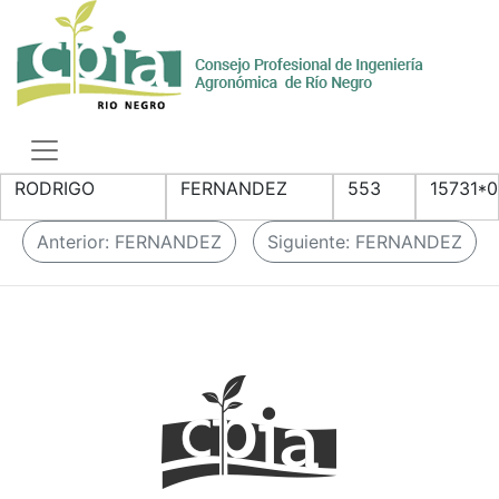
Skip
to
content
Toggle
navigation
RODRIGO
FERNANDEZ
553
15731*
N
Anterior:
FERNANDEZ
Siguiente:
FERNANDEZ
a
v
e
g
a
c
i