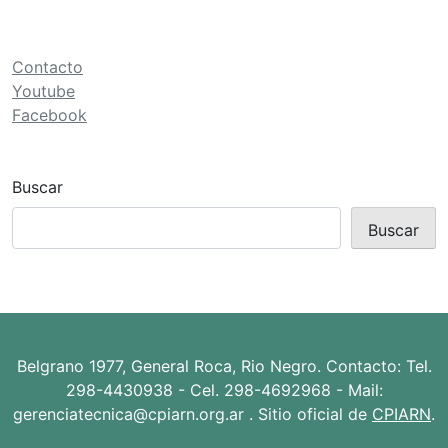
ó
n
d
Contacto
e
Youtube
Facebook
e
n
t
Buscar
r
Buscar
a
d
a
s
Belgrano 1977, General Roca, Rio Negro. Contacto: Tel.
298-4430938 - Cel. 298-4692968 - Mail:
gerenciatecnica@cpiarn.org.ar . Sitio oficial de
CPIARN
.