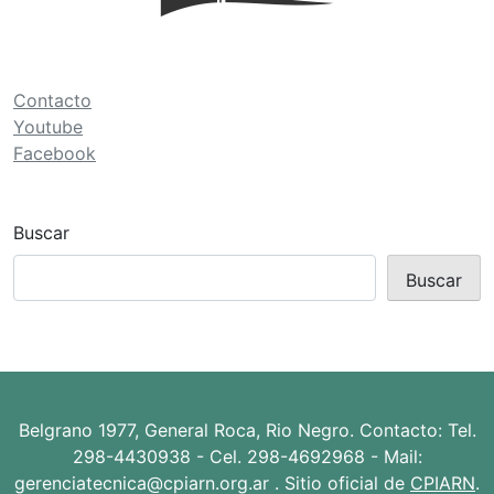
ó
n
d
Contacto
e
Youtube
Facebook
e
n
t
Buscar
r
Buscar
a
d
a
s
Belgrano 1977, General Roca, Rio Negro. Contacto: Tel.
298-4430938 - Cel. 298-4692968 - Mail:
gerenciatecnica@cpiarn.org.ar . Sitio oficial de
CPIARN
.