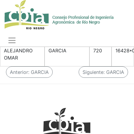
Skip
to
content
Toggle
navigation
ALEJANDRO
GARCIA
720
16428*
OMAR
N
Anterior:
GARCIA
Siguiente:
GARCIA
a
v
e
g
a
c
i