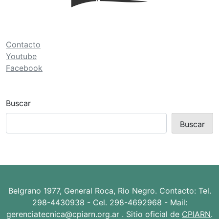
ó
n
d
Contacto
e
Youtube
Facebook
e
n
t
Buscar
r
Buscar
a
d
a
s
Belgrano 1977, General Roca, Rio Negro. Contacto: Tel.
298-4430938 - Cel. 298-4692968 - Mail:
gerenciatecnica@cpiarn.org.ar . Sitio oficial de
CPIARN
.