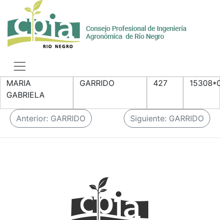
Skip
to
content
Toggle
navigation
MARIA
GARRIDO
427
15308*
GABRIELA
N
Anterior:
GARRIDO
Siguiente:
GARRIDO
a
v
e
g
a
c
i