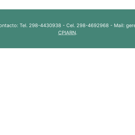
ontacto: Tel. 298-4430938 - Cel. 298-4692968 - Mail: gerenc
CPIARN
.