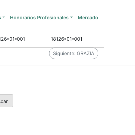
s
Honorarios Profesionales
Mercado
126*01*001
18126*01*001
Siguiente:
GRAZIA
scar