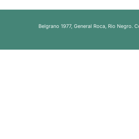
ó
n
Belgrano 1977, General Roca, Rio Negro. C
d
e
e
n
t
r
a
d
a