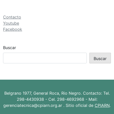
ó
n
d
Contacto
e
Youtube
Facebook
e
n
t
Buscar
r
Buscar
a
d
a
s
Belgrano 1977, General Roca, Rio Negro. Contacto: Tel.
298-4430938 - Cel. 298-4692968 - Mail:
gerenciatecnica@cpiarn.org.ar . Sitio oficial de
CPIARN
.