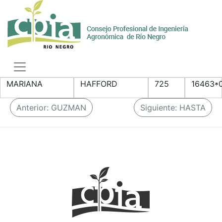
Skip
to
content
Toggle
navigation
MARIANA
HAFFORD
725
16463*
N
Anterior:
GUZMAN
Siguiente:
HASTA
a
v
e
g
a
c
i