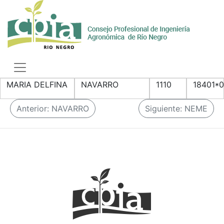
Skip
to
content
Toggle
navigation
MARIA DELFINA
NAVARRO
1110
18401*
N
Anterior:
NAVARRO
Siguiente:
NEME
a
v
e
g
a
c
i