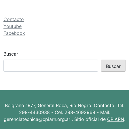
ó
n
d
Contacto
e
Youtube
Facebook
e
n
t
Buscar
r
Buscar
a
d
a
s
Belgrano 1977, General Roca, Rio Negro. Contacto: Tel.
298-4430938 - Cel. 298-4692968 - Mail:
gerenciatecnica@cpiarn.org.ar . Sitio oficial de
CPIARN
.