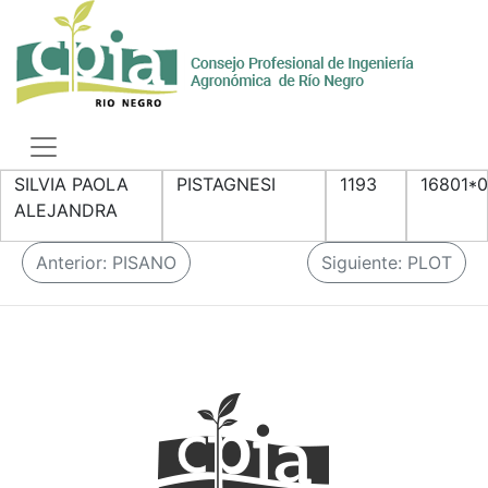
Skip
to
content
Toggle
navigation
SILVIA PAOLA
PISTAGNESI
1193
16801*
ALEJANDRA
N
Anterior:
PISANO
Siguiente:
PLOT
a
v
e
g
a
c
i