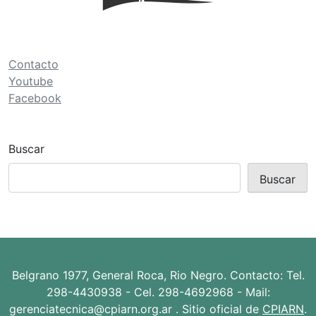
ó
n
d
Contacto
e
Youtube
Facebook
e
n
t
Buscar
r
Buscar
a
d
a
s
Belgrano 1977, General Roca, Rio Negro. Contacto: Tel.
298-4430938 - Cel. 298-4692968 - Mail:
gerenciatecnica@cpiarn.org.ar . Sitio oficial de
CPIARN
.