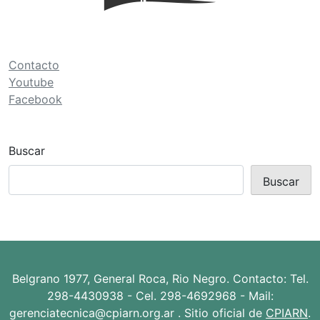
ó
n
d
Contacto
e
Youtube
Facebook
e
n
t
Buscar
r
Buscar
a
d
a
s
Belgrano 1977, General Roca, Rio Negro. Contacto: Tel.
298-4430938 - Cel. 298-4692968 - Mail:
gerenciatecnica@cpiarn.org.ar . Sitio oficial de
CPIARN
.