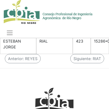
Skip
to
content
Toggle
navigation
ESTEBAN
RIAL
423
15286*
JORGE
N
Anterior:
REYES
Siguiente:
RIAT
a
v
e
g
a
c
i