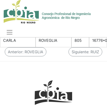
Skip
to
content
Toggle
navigation
CARLA
ROVEGLIA
805
16776*
N
Anterior:
ROVEGLIA
Siguiente:
RUIZ
a
v
e
g
a
c
i