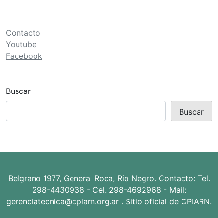
ó
n
d
Contacto
e
Youtube
Facebook
e
n
t
Buscar
r
Buscar
a
d
a
s
Belgrano 1977, General Roca, Rio Negro. Contacto: Tel.
298-4430938 - Cel. 298-4692968 - Mail:
gerenciatecnica@cpiarn.org.ar . Sitio oficial de
CPIARN
.