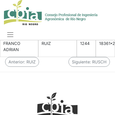
Skip
to
content
Toggle
navigation
FRANCO
RUIZ
1244
18361*
ADRIAN
N
Anterior:
RUIZ
Siguiente:
RUSCH
a
v
e
g
a
c
i