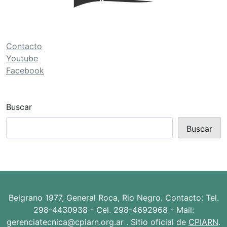
ó
n
d
Contacto
e
Youtube
Facebook
e
n
t
Buscar
r
Buscar
a
d
a
s
Belgrano 1977, General Roca, Rio Negro. Contacto: Tel.
298-4430938 - Cel. 298-4692968 - Mail:
gerenciatecnica@cpiarn.org.ar . Sitio oficial de
CPIARN
.