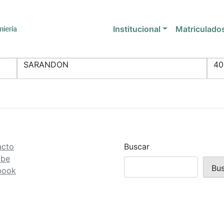
Institucional
Matriculado
SARANDON
40
acto
Buscar
ube
Bu
book