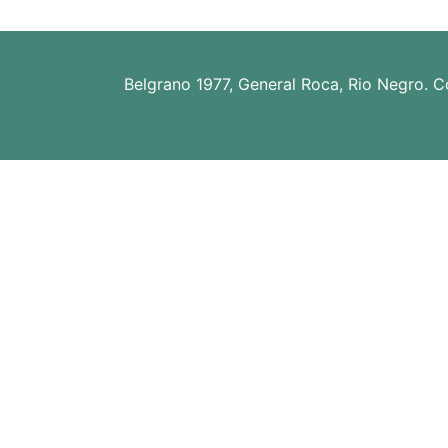
ó
n
Belgrano 1977, General Roca, Rio Negro. C
d
e
e
n
t
r
a
d
a