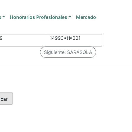
s
Honorarios Profesionales
Mercado
9
14993*11*001
Siguiente:
SARASOLA
scar