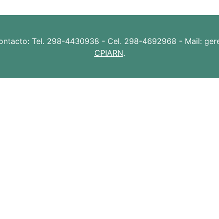
ontacto: Tel. 298-4430938 - Cel. 298-4692968 - Mail: gerenc
CPIARN
.