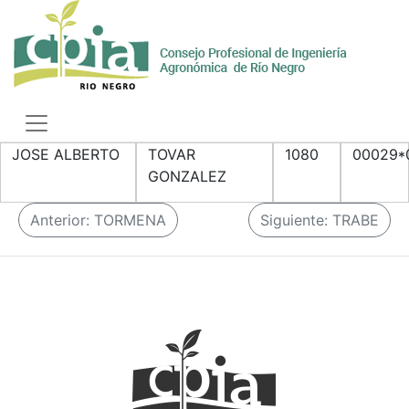
Skip
to
content
Toggle
navigation
JOSE ALBERTO
TOVAR
1080
00029*
GONZALEZ
N
Anterior:
TORMENA
Siguiente:
TRABE
a
v
e
g
a
c
i