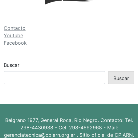
ó
n
d
Contacto
e
Youtube
Facebook
e
n
t
Buscar
r
Buscar
a
d
a
s
Belgrano 1977, General Roca, Rio Negro. Contacto: Tel.
298-4430938 - Cel. 298-4692968 - Mail:
gerenciatecnica@cpiarn.org.ar . Sitio oficial de
CPIARN
.