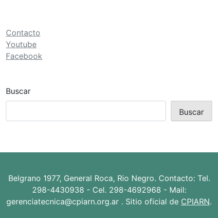
ó
n
d
Contacto
e
Youtube
Facebook
e
n
t
Buscar
r
Buscar
a
d
a
s
Belgrano 1977, General Roca, Rio Negro. Contacto: Tel.
298-4430938 - Cel. 298-4692968 - Mail:
gerenciatecnica@cpiarn.org.ar . Sitio oficial de
CPIARN
.