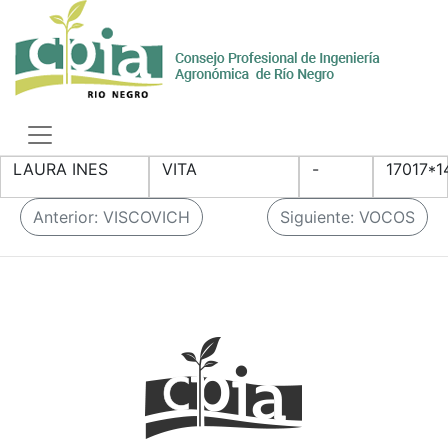
Skip
to
content
Toggle
navigation
LAURA INES
VITA
-
17017*1
N
Anterior:
VISCOVICH
Siguiente:
VOCOS
a
v
e
g
a
c
i