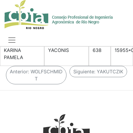
Skip
to
content
Toggle
navigation
KARINA
YACONIS
638
15955*
PAMELA
N
Anterior:
WOLFSCHMID
Siguiente:
YAKUTCZIK
a
T
v
e
g
a
c
i