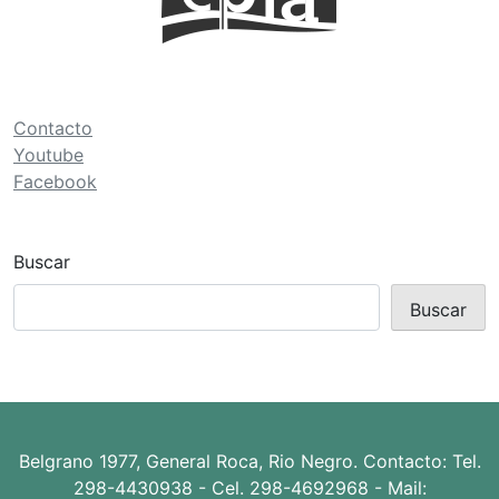
ó
n
d
e
Contacto
Youtube
e
Facebook
n
t
r
Buscar
a
Buscar
d
a
s
Belgrano 1977, General Roca, Rio Negro. Contacto: Tel.
298-4430938 - Cel. 298-4692968 - Mail: