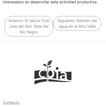
interesados en desarrollar esta actividad productiva.
N
Anterior:
El sector frutí
Siguiente:
Gestión del
a
cola del Alto Valle del
agua en el Alto Valle
Río Negro
v
e
g
a
c
i
ó
n
d
e
Contacto
e