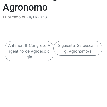
Agronomo
Publicado el
24/11/2023
N
Anterior:
III Congreso A
Siguiente:
Se busca In
a
rgentino de Agroecolo
g. Agronomo/a
gía
v
e
g
a
c
i
ó