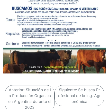
N
Anterior:
Situación de l
Siguiente:
Se busca Pr
a
a Producción Organica
ofesional de la Ing. Agr
en Argentina durante el
onómica
v
2023