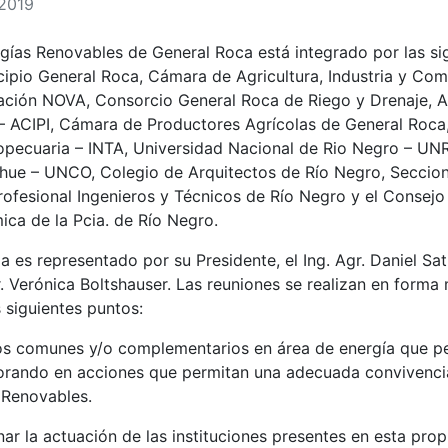
/2019
gías Renovables de General Roca está integrado por las si
icipio General Roca, Cámara de Agricultura, Industria y Co
ción NOVA, Consorcio General Roca de Riego y Drenaje, As
I – ACIPI, Cámara de Productores Agrícolas de General Roca,
opecuaria – INTA, Universidad Nacional de Rio Negro – UN
hue – UNCO, Colegio de Arquitectos de Río Negro, Seccion
fesional Ingenieros y Técnicos de Río Negro y el Consejo
ica de la Pcia. de Río Negro.
a es representado por su Presidente, el Ing. Agr. Daniel Sat
r. Verónica Boltshauser. Las reuniones se realizan en forma
 siguientes puntos:
vos comunes y/o complementarios en área de energía que p
borando en acciones que permitan una adecuada convivenci
 Renovables.
ar la actuación de las instituciones presentes en esta prop