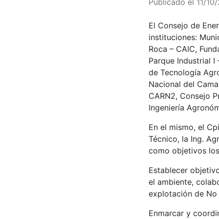
Publicado el
11/10
El Consejo de Ener
instituciones: Mun
Roca – CAIC, Funda
Parque Industrial 
de Tecnología Agr
Nacional del Cama
CARN2, Consejo Pro
Ingeniería Agronóm
En el mismo, el Cpi
Técnico, la Ing. Ag
como objetivos los
Establecer objeti
el ambiente, cola
explotación de No
Enmarcar y coordin