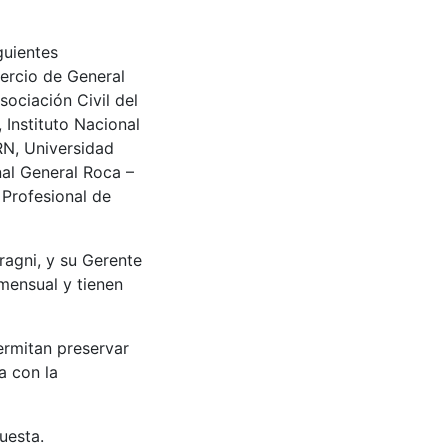
guientes
mercio de General
ociación Civil del
 Instituto Nacional
RN, Universidad
al General Roca –
 Profesional de
ragni, y su Gerente
 mensual y tienen
ermitan preservar
a con la
uesta.