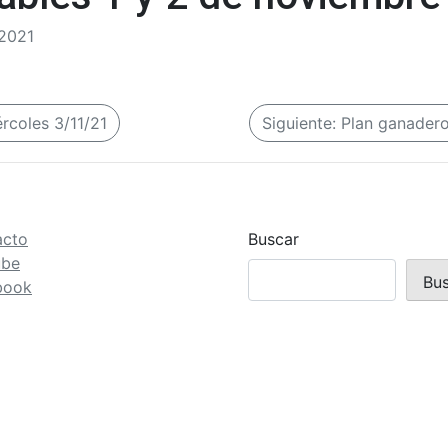
/2021
rcoles 3/11/21
Siguiente:
Plan ganadero 
acto
Buscar
ube
Bu
book