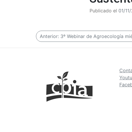
Publicado el
01/11
N
Anterior:
3º Webinar de Agroecología mié
a
v
e
Cont
Yout
g
Face
a
c
i
ó