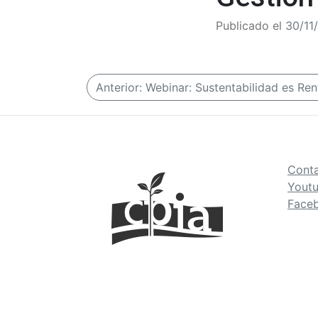
Publicado el
30/11
N
Anterior:
Webinar: Sustentabilidad es Rent
a
v
e
Cont
Yout
g
Face
a
c
i
ó