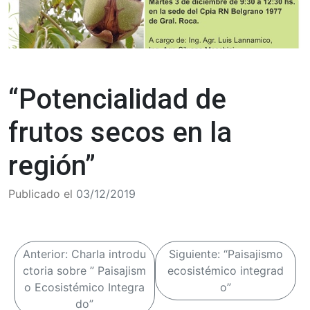
“Potencialidad de
frutos secos en la
región”
Publicado el
03/12/2019
N
Anterior:
Charla introdu
Siguiente:
“Paisajismo
a
ctoria sobre ” Paisajism
ecosistémico integrad
o Ecosistémico Integra
o”
v
do”