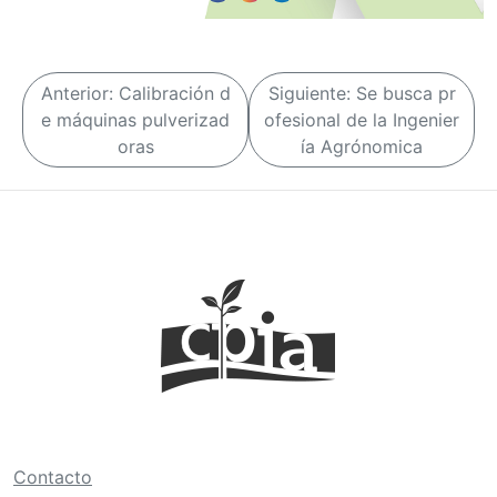
N
Anterior:
Calibración d
Siguiente:
Se busca pr
a
e máquinas pulverizad
ofesional de la Ingenier
oras
ía Agrónomica
v
e
g
a
c
i
ó
n
d
e
Contacto
e