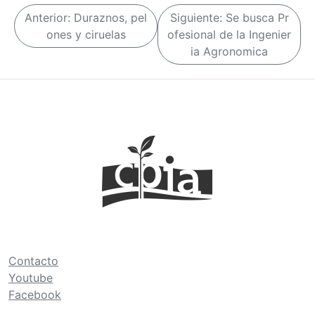
N
Anterior:
Duraznos, pel
Siguiente:
Se busca Pr
a
ones y ciruelas
ofesional de la Ingenier
ia Agronomica
v
e
g
a
c
i
ó
n
d
e
Contacto
e
Youtube
n
Facebook
t