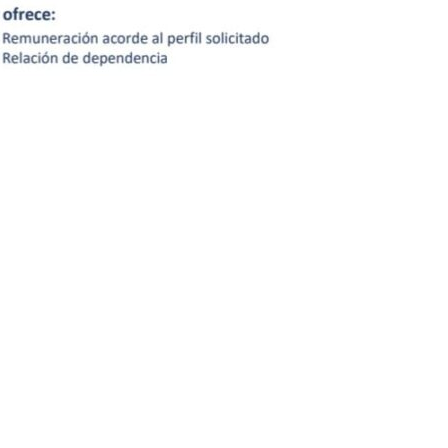
/a
acto
Buscar
ube